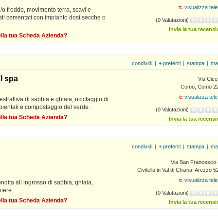
t:
visualizza tel
/o freddo, movimento terra, scavi e
sti cementati con impianto dosi secche o
(0 Valutazioni)
Invia la tua recens
della tua Scheda Azienda?
condividi
|
+ preferiti
|
stampa
|
ma
 spa
Via Cice
Como, Como 2
t:
visualizza tel
estrattiva di sabbia e ghiaia, riciclaggio di
mbientali e compostaggio del verde.
(0 Valutazioni)
della tua Scheda Azienda?
Invia la tua recens
condividi
|
+ preferiti
|
stampa
|
ma
Via San Francesco 
Civitella in Val di Chiana, Arezzo 
t:
visualizza tel
dita all ingrosso di sabbia, ghiaia,
niere.
(0 Valutazioni)
della tua Scheda Azienda?
Invia la tua recens