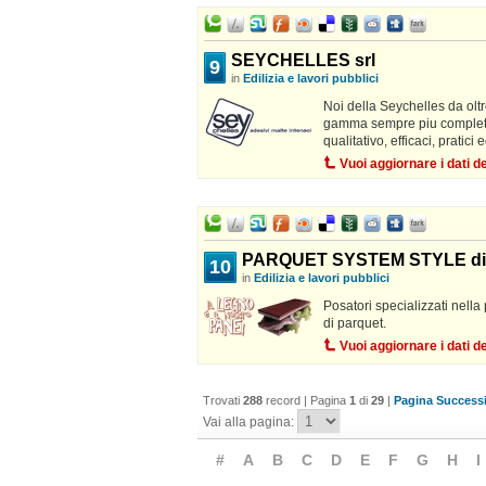
SEYCHELLES srl
9
in
Edilizia e lavori pubblici
Noi della Seychelles da olt
gamma sempre piu completa di
qualitativo, efficaci, pratici
Vuoi aggiornare i dati 
PARQUET SYSTEM STYLE d
10
in
Edilizia e lavori pubblici
Posatori specializzati nella
di parquet.
Vuoi aggiornare i dati 
Trovati
288
record | Pagina
1
di
29
|
Pagina Successi
Vai alla pagina:
#
A
B
C
D
E
F
G
H
I