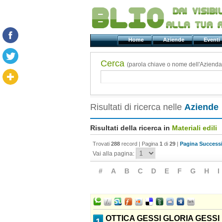
Home
Aziende
Even
Cerca
(parola chiave o nome dell'Azienda
Risultati di ricerca nelle
Aziende
Risultati della ricerca in
Materiali edili
Trovati
288
record | Pagina
1
di
29
|
Pagina Successi
Vai alla pagina:
#
A
B
C
D
E
F
G
H
I
OTTICA GESSI GLORIA GESSI
1