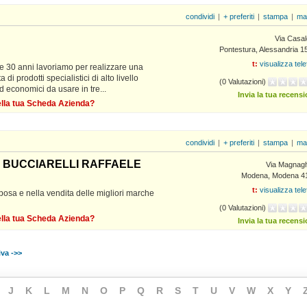
condividi
|
+ preferiti
|
stampa
|
ma
Via Casal
Pontestura, Alessandria 1
t:
visualizza tel
re 30 anni lavoriamo per realizzare una
 prodotti specialistici di alto livello
(0 Valutazioni)
 ed economici da usare in tre...
Invia la tua recens
della tua Scheda Azienda?
condividi
|
+ preferiti
|
stampa
|
ma
i BUCCIARELLI RAFFAELE
Via Magnagh
Modena, Modena 4
t:
visualizza tel
 posa e nella vendita delle migliori marche
(0 Valutazioni)
della tua Scheda Azienda?
Invia la tua recens
va ->>
J
K
L
M
N
O
P
Q
R
S
T
U
V
W
X
Y