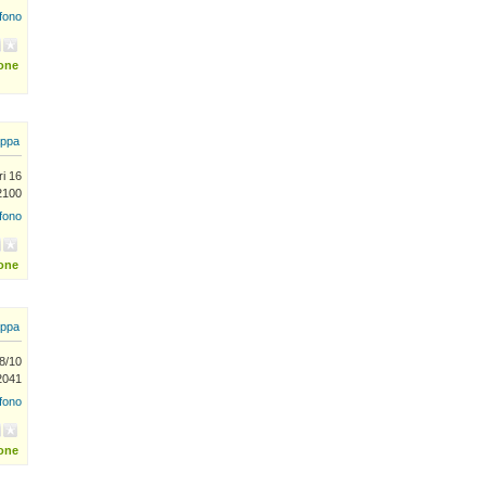
efono
ione
ppa
ri 16
2100
efono
ione
ppa
8/10
52041
efono
ione