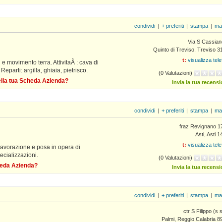
condividi
|
+ preferiti
|
stampa
|
ma
Via S Cassian
Quinto di Treviso, Treviso 
t:
visualizza tel
 e movimento terra. AttivitaÂ : cava di
Reparti: argilla, ghiaia, pietrisco.
(0 Valutazioni)
della tua Scheda Azienda?
Invia la tua recens
condividi
|
+ preferiti
|
stampa
|
ma
fraz Revignano 1
Asti, Asti 
t:
visualizza tel
lavorazione e posa in opera di
ecializzazioni.
(0 Valutazioni)
cheda Azienda?
Invia la tua recens
condividi
|
+ preferiti
|
stampa
|
ma
ctr S Filippo (s 
Palmi, Reggio Calabria 8