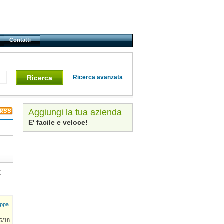
Contatti
Ricerca
Ricerca avanzata
Aggiungi la tua azienda
E' facile e veloce!
Z
ppa
6/18