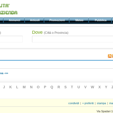
ti
Annunci
Articoli
Promozioni
Meteo
Pubblica
Dove
)
(Cittá o Provincia)
va ->>
J
K
L
M
N
O
P
Q
R
S
T
U
V
W
X
Y
condividi
|
+ preferiti
|
stampa
|
ma
Via Spadari 1