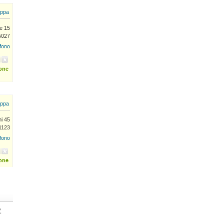
ppa
e 15
5027
efono
ione
ppa
i 45
1123
efono
ione
Z