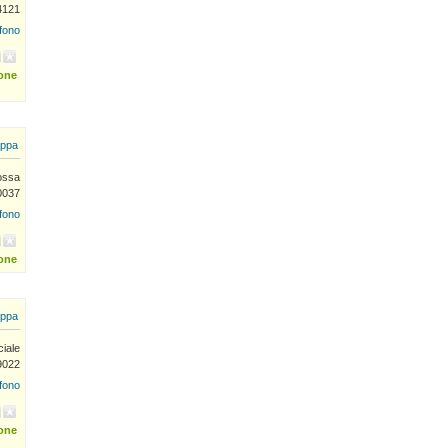
4121
efono
ione
ppa
ossa
0037
efono
ione
ppa
ciale
9022
efono
ione