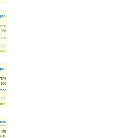
ppa
o 50
31055
efono
ione
ppa
78/H
14100
efono
ione
ppa
s 18)
9015