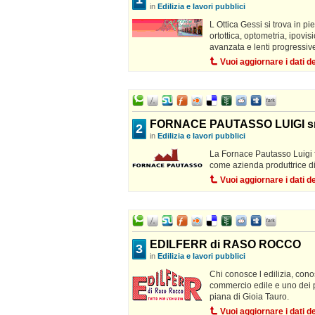
in
Edilizia e lavori pubblici
L Ottica Gessi si trova in pi
ortottica, optometria, ipovis
avanzata e lenti progressiv
Vuoi aggiornare i dati 
FORNACE PAUTASSO LUIGI sr
2
in
Edilizia e lavori pubblici
La Fornace Pautasso Luigi 
come azienda produttrice di
Vuoi aggiornare i dati 
EDILFERR di RASO ROCCO
3
in
Edilizia e lavori pubblici
Chi conosce l edilizia, conos
commercio edile e uno dei pu
piana di Gioia Tauro.
Vuoi aggiornare i dati 