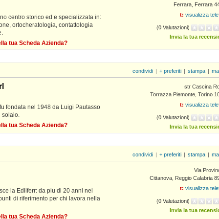
Ferrara, Ferrara 4
t:
visualizza tel
eno centro storico ed e specializzata in:
ione, ortocheratologia, contattologia
(0 Valutazioni)
e.
Invia la tua recens
della tua Scheda Azienda?
condividi
|
+ preferiti
|
stampa
|
ma
l
str Cascina R
Torrazza Piemonte, Torino 1
t:
visualizza tel
fu fondata nel 1948 da Luigi Pautasso
 solaio.
(0 Valutazioni)
della tua Scheda Azienda?
Invia la tua recens
condividi
|
+ preferiti
|
stampa
|
ma
Via Provin
Cittanova, Reggio Calabria 8
t:
visualizza tel
ce la Edilferr: da piu di 20 anni nel
nti di riferimento per chi lavora nella
(0 Valutazioni)
Invia la tua recens
della tua Scheda Azienda?