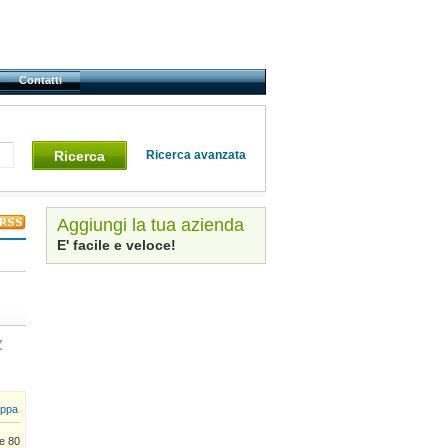
Contatti
Ricerca
Ricerca avanzata
Aggiungi la tua azienda
E' facile e veloce!
Z
ppa
e 80