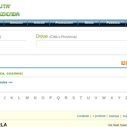
ti
Annunci
Articoli
Promozioni
Meteo
Pubblica
Dove
)
(Cittá o Provincia)
ica, cosmesi
siva ->>
J
K
L
M
N
O
P
Q
R
S
T
U
V
W
X
Y
condividi
|
+ preferiti
|
stampa
|
ma
RLA
Via Mad Salut