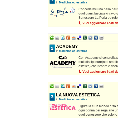
in
Medicina ed estetica
Concedetevi una bella pausa
quotidiani, lasciatevi travo
Benessere La Perla potrete 
Vuoi aggiornare i dati 
ACADEMY
2
in
Medicina ed estetica
Con Academy si concretizza l
multidisciplinare(nell ambito
estetica) che ricopra e risol
Vuoi aggiornare i dati 
LA NUOVA ESTETICA
3
in
Medicina ed estetica
Figurella e un mondo tutto a
ogni donna per regalarle un
quel benessere che solo lo 