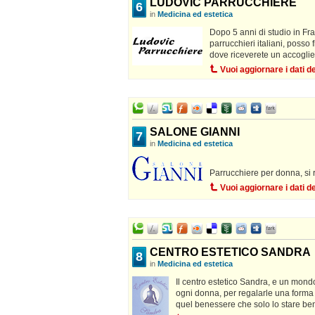
LUDOVIC PARRUCCHIERE
6
in
Medicina ed estetica
Dopo 5 anni di studio in Fr
parrucchieri italiani, posso
dove riceverete un accoglien
Vuoi aggiornare i dati 
SALONE GIANNI
7
in
Medicina ed estetica
Parrucchiere per donna, si
Vuoi aggiornare i dati 
CENTRO ESTETICO SANDRA
8
in
Medicina ed estetica
Il centro estetico Sandra, e un mondo 
ogni donna, per regalarle una forma 
quel benessere che solo lo stare ben