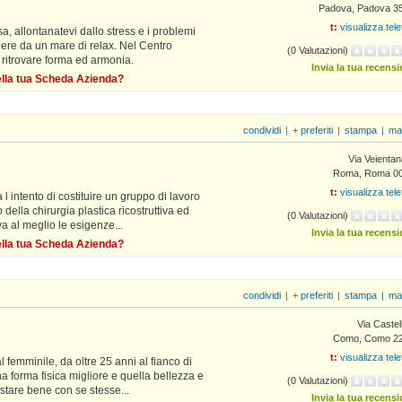
Padova, Padova 3
t:
visualizza tel
, allontanatevi dallo stress e i problemi
lgere da un mare di relax. Nel Centro
(0 Valutazioni)
ritrovare forma ed armonia.
Invia la tua recens
della tua Scheda Azienda?
condividi
|
+ preferiti
|
stampa
|
ma
Via Veientan
Roma, Roma 0
t:
visualizza tel
 intento di costituire un gruppo di lavoro
 della chirurgia plastica ricostruttiva ed
(0 Valutazioni)
va al meglio le esigenze...
Invia la tua recens
della tua Scheda Azienda?
condividi
|
+ preferiti
|
stampa
|
ma
Via Castell
Como, Como 2
t:
visualizza tel
l femminile, da oltre 25 anni al fianco di
a forma fisica migliore e quella bellezza e
(0 Valutazioni)
stare bene con se stesse...
Invia la tua recens