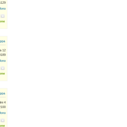
5129
efono
ione
ppa
a 12
0189
efono
ione
ppa
ini 4
2100
efono
ione