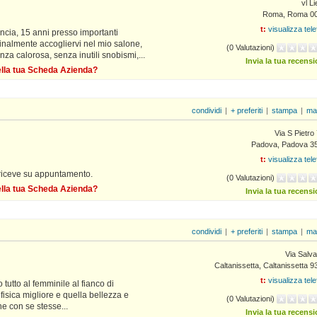
vl Li
Roma, Roma 0
t:
visualizza tel
ancia, 15 anni presso importanti
 finalmente accogliervi nel mio salone,
(0 Valutazioni)
za calorosa, senza inutili snobismi,...
Invia la tua recens
della tua Scheda Azienda?
condividi
|
+ preferiti
|
stampa
|
ma
Via S Pietro
Padova, Padova 3
t:
visualizza tel
 riceve su appuntamento.
(0 Valutazioni)
della tua Scheda Azienda?
Invia la tua recens
condividi
|
+ preferiti
|
stampa
|
ma
Via Salva
Caltanissetta, Caltanissetta 
t:
visualizza tel
tutto al femminile al fianco di
fisica migliore e quella bellezza e
(0 Valutazioni)
e con se stesse...
Invia la tua recens