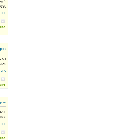
egi 3
0198
efono
ione
ppa
 77/1
5139
efono
ione
ppa
ti 38
93100
efono
ione