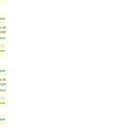
ppa
io 18
0192
efono
ione
ppa
a 34
6124
efono
ione
ppa