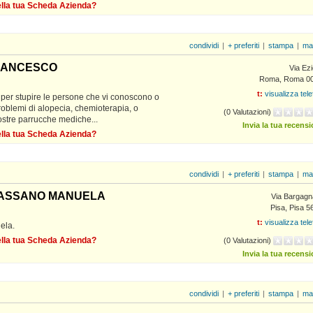
della tua Scheda Azienda?
condividi
|
+ preferiti
|
stampa
|
ma
FRANCESCO
Via Ez
Roma, Roma 0
t:
visualizza tel
, per stupire le persone che vi conoscono o
roblemi di alopecia, chemioterapia, o
(0 Valutazioni)
ostre parrucche mediche...
Invia la tua recens
della tua Scheda Azienda?
condividi
|
+ preferiti
|
stampa
|
ma
 BASSANO MANUELA
Via Bargagn
Pisa, Pisa 5
t:
visualizza tel
ela.
della tua Scheda Azienda?
(0 Valutazioni)
Invia la tua recens
condividi
|
+ preferiti
|
stampa
|
ma