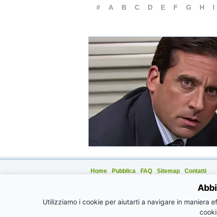
#
A
B
C
D
E
F
G
H
I
Home
Pubblica
FAQ
Sitemap
Contatti
Aziende
Eventi
Annunci
Articoli
Promozioni
Abbi
Utilizziamo i cookie per aiutarti a navigare in maniera ef
cooki