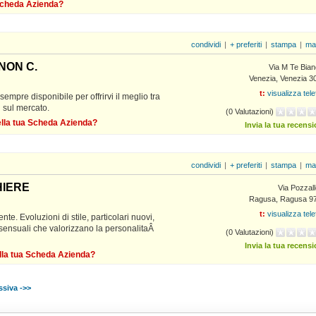
 Scheda Azienda?
condividi
|
+ preferiti
|
stampa
|
ma
ENON C.
Via M Te Bian
Venezia, Venezia 3
t:
visualizza tel
e sempre disponibile per offrirvi il meglio tra
ti sul mercato.
(0 Valutazioni)
della tua Scheda Azienda?
Invia la tua recens
condividi
|
+ preferiti
|
stampa
|
ma
HIERE
Via Pozzal
Ragusa, Ragusa 9
t:
visualizza tel
. Evoluzioni di stile, particolari nuovi,
 sensuali che valorizzano la personalitaÂ
(0 Valutazioni)
Invia la tua recens
ella tua Scheda Azienda?
siva ->>