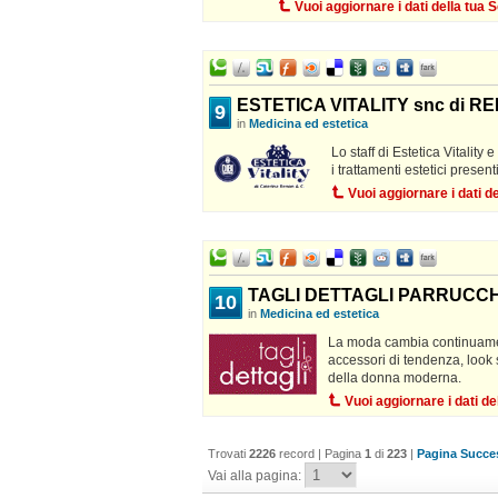
Vuoi aggiornare i dati della tua
ESTETICA VITALITY snc di R
9
in
Medicina ed estetica
Lo staff di Estetica Vitality 
i trattamenti estetici presen
Vuoi aggiornare i dati 
TAGLI DETTAGLI PARRUCC
10
in
Medicina ed estetica
La moda cambia continuamente
accessori di tendenza, look
della donna moderna.
Vuoi aggiornare i dati d
Trovati
2226
record | Pagina
1
di
223
|
Pagina Succes
Vai alla pagina: