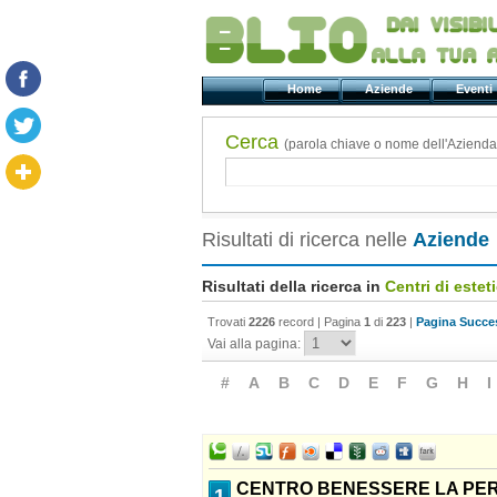
Home
Aziende
Even
Cerca
(parola chiave o nome dell'Azienda
Risultati di ricerca nelle
Aziende
Risultati della ricerca in
Centri di estet
Trovati
2226
record | Pagina
1
di
223
|
Pagina Succes
Vai alla pagina:
#
A
B
C
D
E
F
G
H
I
CENTRO BENESSERE LA PE
1