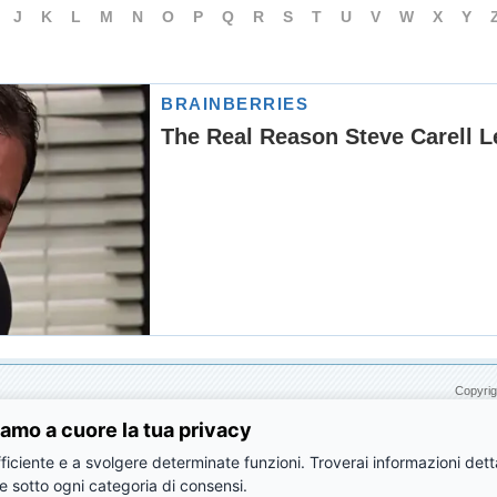
J
K
L
M
N
O
P
Q
R
S
T
U
V
W
X
Y
Copyrig
amo a cuore la tua privacy
ficiente e a svolgere determinate funzioni. Troverai informazioni dettag
e sotto ogni categoria di consensi.