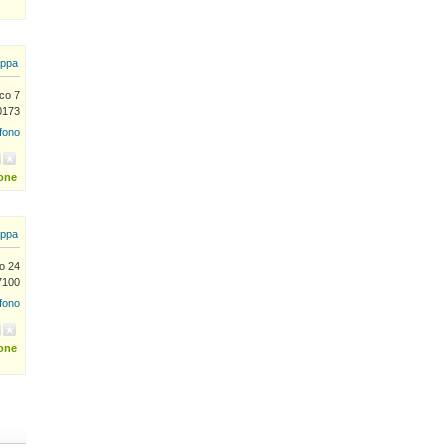
ppa
co 7
0173
efono
ione
ppa
lo 24
7100
efono
ione