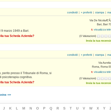
condividi
|
+ preferiti
|
stampa
|
ma
Via De NicolaÆ’Ã‚
Bari, Bari 
t:
visualizza tel
 il 9 marzo 1949 a Bari.
della tua Scheda Azienda?
(0 Valutazioni)
Invia la tua recens
condividi
|
+ preferiti
|
stampa
|
ma
Via Aureli
Roma, Roma 0
t:
visualizza tel
, perito presso il Tribunale di Roma, si
i psicoterapia cognitiva.
(0 Valutazioni)
della tua Scheda Azienda?
Invia la tua recens
siva ->>
J
K
L
M
N
O
P
Q
R
S
T
U
V
W
X
Y