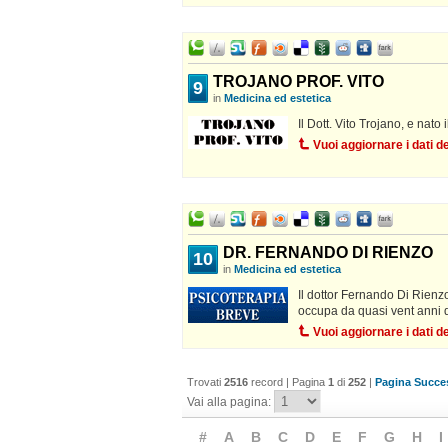
TROJANO PROF. VITO
9
in
Medicina ed estetica
Il Dott. Vito Trojano, e nato
Vuoi aggiornare i dati 
DR. FERNANDO DI RIENZO
10
in
Medicina ed estetica
Il dottor Fernando Di Rienzo
occupa da quasi vent anni d
Vuoi aggiornare i dati 
Trovati
2516
record | Pagina
1
di
252
|
Pagina Succes
Vai alla pagina:
#
A
B
C
D
E
F
G
H
I