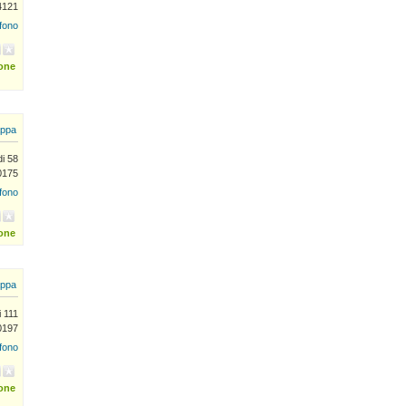
4121
efono
ione
ppa
di 58
0175
efono
ione
ppa
i 111
0197
efono
ione