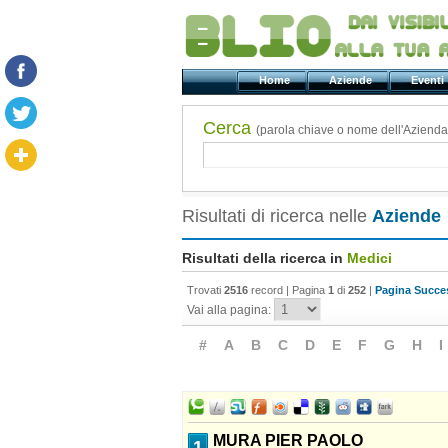
Home
Aziende
Even
Cerca
(parola chiave o nome dell'Azienda
Risultati di ricerca nelle
Aziende
Risultati della ricerca in
Medici
Trovati
2516
record | Pagina
1
di
252
|
Pagina Succes
Vai alla pagina:
#
A
B
C
D
E
F
G
H
I
MURA PIER PAOLO
1