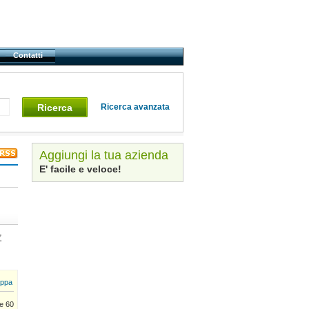
Contatti
Ricerca
Ricerca avanzata
Aggiungi la tua azienda
E' facile e veloce!
Z
ppa
te 60