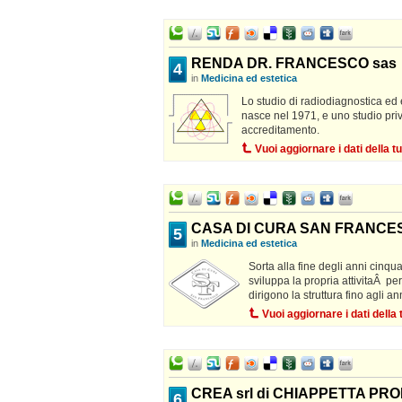
RENDA DR. FRANCESCO sas
4
in
Medicina ed estetica
Lo studio di radiodiagnostica ed
nasce nel 1971, e uno studio priv
accreditamento.
Vuoi aggiornare i dati della
CASA DI CURA SAN FRANCE
5
in
Medicina ed estetica
Sorta alla fine degli anni cinq
sviluppa la propria attivitaÂ per
dirigono la struttura fino agli ann
Vuoi aggiornare i dati dell
CREA srl di CHIAPPETTA PROF
6