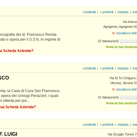
condividi
|
+ preferiti
|
stampa
|
ma
Via Imera
Agrigento, Agrigento 9
t:
visualizza tel
 ecografia del dr. Francesco Renda
ato e opera per il S.S.N. in regime di
(0 Valutazioni)
Invia la tua recens
 tua Scheda Azienda?
condividi
|
+ preferiti
|
stampa
|
ma
SCO
Via M Te Ortigara 
Verona, Verona 3
t:
visualizza tel
uanta, la Casa di Cura San Francesco,
 opera dei coniugi Perazzini, i quali
(0 Valutazioni)
i ottanta per poi...
Invia la tua recens
a tua Scheda Azienda?
condividi
|
+ preferiti
|
stampa
|
ma
. LUIGI
Via Scoglio Tonno 7