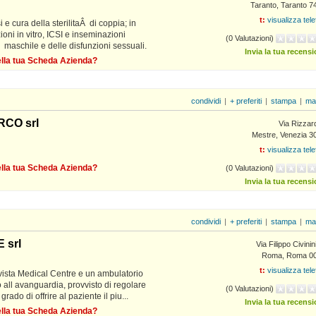
Taranto, Taranto 7
t:
visualizza tel
 e cura della sterilitaÂ di coppia; in
ioni in vitro, ICSI e inseminazioni
(0 Valutazioni)
Â maschile e delle disfunzioni sessuali.
Invia la tua recens
della tua Scheda Azienda?
condividi
|
+ preferiti
|
stampa
|
ma
CO srl
Via Rizzar
Mestre, Venezia 3
t:
visualizza tel
della tua Scheda Azienda?
(0 Valutazioni)
Invia la tua recens
condividi
|
+ preferiti
|
stampa
|
ma
 srl
Via Filippo Civinin
Roma, Roma 0
t:
visualizza tel
ista Medical Centre e un ambulatorio
 all avanguardia, provvisto di regolare
(0 Valutazioni)
rado di offrire al paziente il piu...
Invia la tua recens
della tua Scheda Azienda?