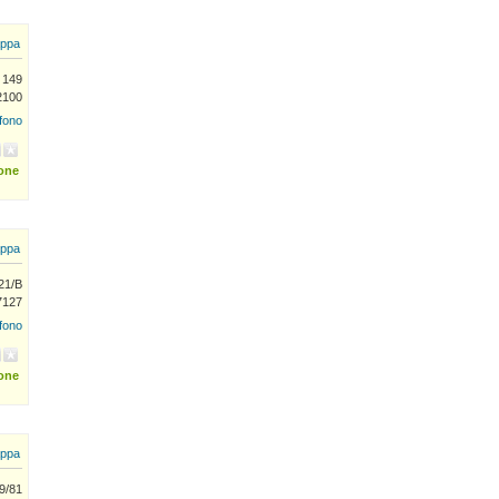
ppa
 149
2100
efono
ione
ppa
21/B
7127
efono
ione
ppa
9/81