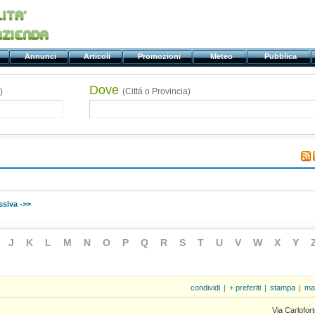
ti
Annunci
Articoli
Promozioni
Meteo
Pubblica
Dove
)
(Cittá o Provincia)
siva ->>
J
K
L
M
N
O
P
Q
R
S
T
U
V
W
X
Y
condividi
|
+ preferiti
|
stampa
|
ma
Via Carlofor