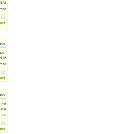
09123
efono
ione
ppa
6/11
0142
efono
ione
ppa
ta 8
4100
efono
ione