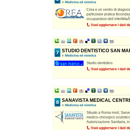
in
Medicina ed estetica
Crea e un centro di diagnosi
particolare pratica fecondaz
occupandosi dell infertilita
Vuoi aggiornare i dati 
STUDIO DENTISTICO SAN MAR
7
in
Medicina ed estetica
Studio dentistico.
Vuoi aggiornare i dati 
SANAVISTA MEDICAL CENTRE
8
in
Medicina ed estetica
Situato a Roma nord, Sanav
medico-chirurgico oculistico
Autorizzazione Sanitaria, in g
Vuoi aggiornare i dati 