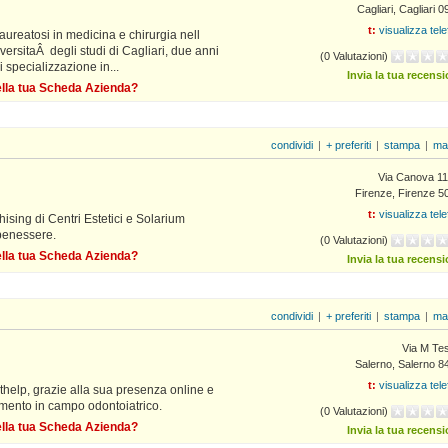
Cagliari, Cagliari 
t:
visualizza tel
 laureatosi in medicina e chirurgia nell
versitaÂ degli studi di Cagliari, due anni
(0 Valutazioni)
i specializzazione in...
Invia la tua recens
della tua Scheda Azienda?
condividi
|
+ preferiti
|
stampa
|
ma
Via Canova 11
Firenze, Firenze 5
t:
visualizza tel
ising di Centri Estetici e Solarium
 benessere.
(0 Valutazioni)
della tua Scheda Azienda?
Invia la tua recens
condividi
|
+ preferiti
|
stampa
|
ma
Via M Tes
Salerno, Salerno 8
t:
visualizza tel
thelp, grazie alla sua presenza online e
amento in campo odontoiatrico.
(0 Valutazioni)
della tua Scheda Azienda?
Invia la tua recens