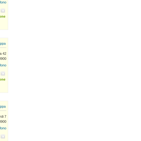
efono
ione
ppa
ia 42
13900
efono
ione
ppa
rdi 7
13900
efono