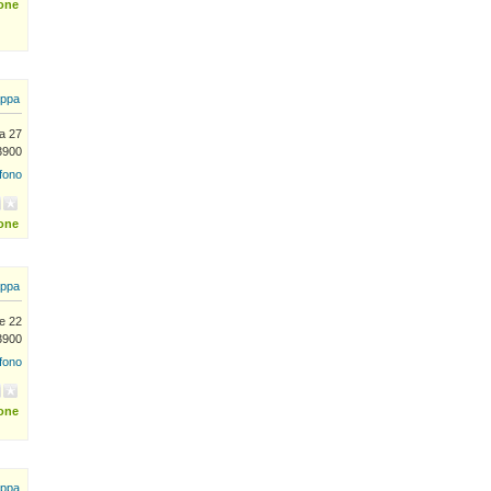
ione
ppa
a 27
13900
efono
ione
ppa
ce 22
13900
efono
ione
ppa