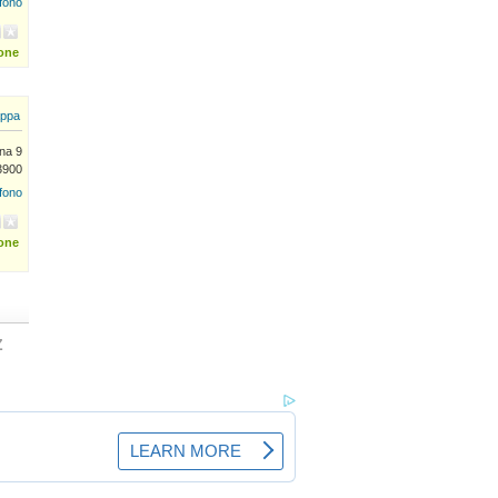
efono
ione
ppa
na 9
13900
efono
ione
Z