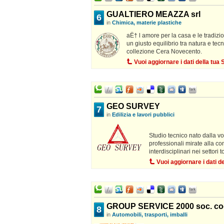
GUALTIERO MEAZZA srl
6
in
Chimica, materie plastiche
aË† l amore per la casa e le tradizion
un giusto equilibrio tra natura e tec
collezione Cera Novecento.
Vuoi aggiornare i dati della tu
GEO SURVEY
7
in
Edilizia e lavori pubblici
Studio tecnico nato dalla v
professionali mirate alla co
interdisciplinari nei settori 
Vuoi aggiornare i dati 
GROUP SERVICE 2000 soc. coop
8
in
Automobili, trasporti, imballi