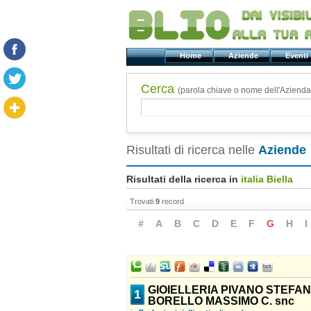
Home
Aziende
Even
Cerca
(parola chiave o nome dell'Azienda
Risultati di ricerca nelle
Aziende
Risultati della ricerca in
italia Biella
Trovati
9
record
#
A
B
C
D
E
F
G
H
I
GIOIELLERIA PIVANO STEFAN
1
BORELLO MASSIMO C. snc