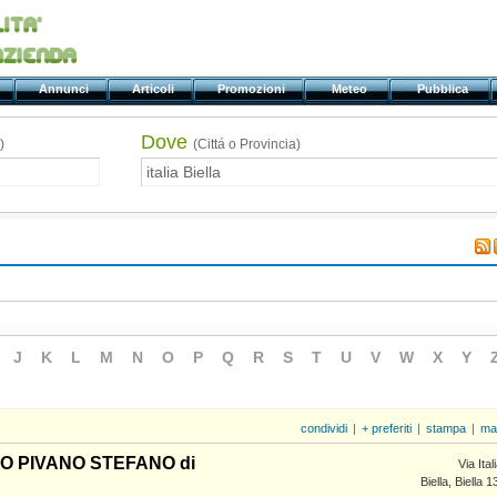
ti
Annunci
Articoli
Promozioni
Meteo
Pubblica
Dove
)
(Cittá o Provincia)
J
K
L
M
N
O
P
Q
R
S
T
U
V
W
X
Y
condividi
|
+ preferiti
|
stampa
|
ma
O PIVANO STEFANO di
Via Ital
Biella, Biella 