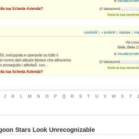
t:
visualizza tel
della tua Scheda Azienda?
(0 Valutazioni)
Invia la tua recens
condividi
|
+ preferiti
|
stampa
|
ma
Via Losa
Biella, Biella 
t:
visualizza tel
0, sviluppata e operante su tutto il
dal nonno dell attuale titolare che attraverso
(0 Valutazioni)
roseguito l attivitaÂ con...
Invia la tua recens
della tua Scheda Azienda?
J
K
L
M
N
O
P
Q
R
S
T
U
V
W
X
Y