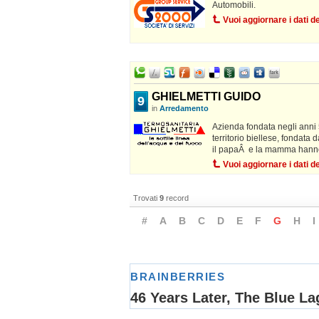
Automobili.
Vuoi aggiornare i dati 
GHIELMETTI GUIDO
9
in
Arredamento
Azienda fondata negli anni 5
territorio biellese, fondata 
il papaÂ e la mamma hanno p
Vuoi aggiornare i dati 
Trovati
9
record
#
A
B
C
D
E
F
G
H
I