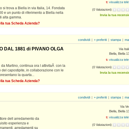
t:
visualizza tel
 si trova a Biella in via Italia, 14. Fondata
(0 Valutazioni)
0 e un punto di riferimento a Biella nella
Invia la tua recens
 di alta gamma.
della tua Scheda Azienda?
condividi
|
+ preferiti
|
stampa
|
ma
O DAL 1881 di PIVANO OLGA
Via Ital
Biella, Biella 
t:
visualizza tel
 da Martino, continua ora l attivitaÂ con la
(0 Valutazioni)
 del capostipite, in collaborazione con le
Invia la tua recens
presentano la quarta...
della tua Scheda Azienda?
condividi
|
+ preferiti
|
stampa
|
ma
Via Ve
Biella, Biella 
t:
visualizza tel
tore dell arredamento da
uisito esperienza e
(0 Valutazioni)
rramenti, arredamenti su