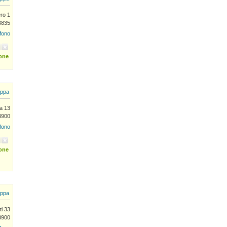
ero 1
13835
efono
ione
ppa
la 13
13900
efono
ione
ppa
ti 33
13900