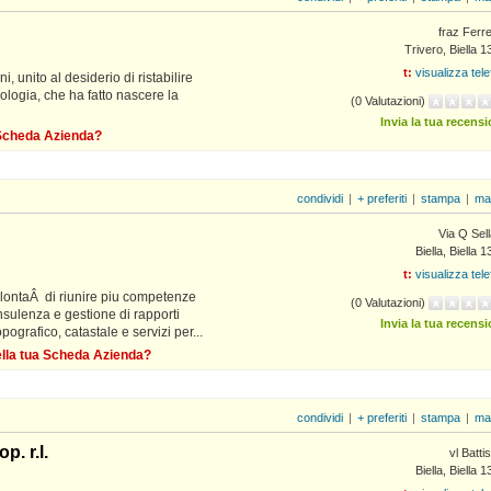
fraz Ferr
Trivero, Biella 
t:
visualizza tel
i, unito al desiderio di ristabilire
nologia, che ha fatto nascere la
(0 Valutazioni)
Invia la tua recens
a Scheda Azienda?
condividi
|
+ preferiti
|
stampa
|
ma
Via Q Sel
Biella, Biella 
t:
visualizza tel
olontaÂ di riunire piu competenze
(0 Valutazioni)
nsulenza e gestione di rapporti
Invia la tua recens
topografico, catastale e servizi per...
della tua Scheda Azienda?
condividi
|
+ preferiti
|
stampa
|
ma
. r.l.
vl Battis
Biella, Biella 