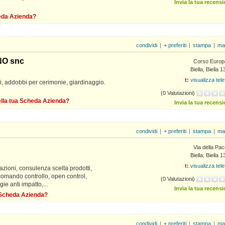
Invia la tua recens
heda Azienda?
condividi
|
+ preferiti
|
stampa
|
ma
NO snc
Corso Europ
Biella, Biella 
t:
visualizza tel
ri, addobbi per cerimonie, giardinaggio.
(0 Valutazioni)
della tua Scheda Azienda?
Invia la tua recens
condividi
|
+ preferiti
|
stampa
|
ma
Via della Pa
Biella, Biella 
t:
visualizza tel
cazioni, consulenza scelta prodotti,
omando controllo, open control,
(0 Valutazioni)
ie anti impatto,...
Invia la tua recens
a Scheda Azienda?
condividi
|
+ preferiti
|
stampa
|
ma