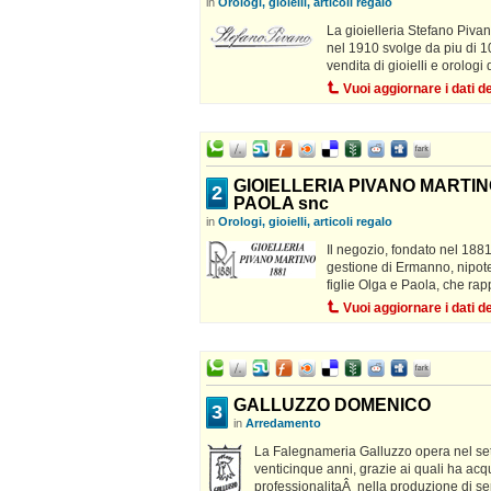
in
Orologi, gioielli, articoli regalo
La gioielleria Stefano Pivano
nel 1910 svolge da piu di 10
vendita di gioielli e orologi
Vuoi aggiornare i dati 
GIOIELLERIA PIVANO MARTIN
2
PAOLA snc
in
Orologi, gioielli, articoli regalo
Il negozio, fondato nel 1881
gestione di Ermanno, nipote
figlie Olga e Paola, che rap
Vuoi aggiornare i dati 
GALLUZZO DOMENICO
3
in
Arredamento
La Falegnameria Galluzzo opera nel set
venticinque anni, grazie ai quali ha acq
professionalitaÂ nella produzione di se