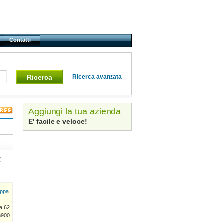
Contatti
Ricerca
Ricerca avanzata
Aggiungi la tua azienda
E' facile e veloce!
Z
ppa
ia 62
13900