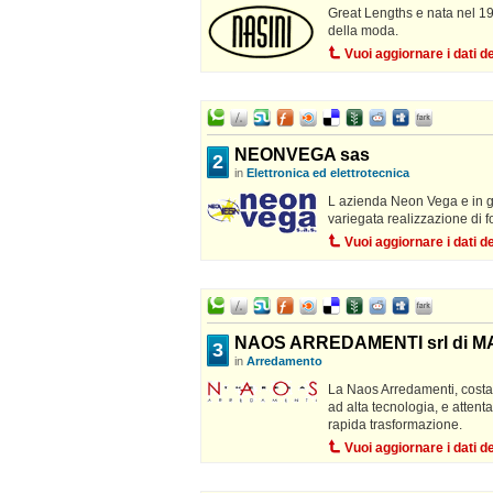
Great Lengths e nata nel 19
della moda.
Vuoi aggiornare i dati 
NEONVEGA sas
2
in
Elettronica ed elettrotecnica
L azienda Neon Vega e in gra
variegata realizzazione di fo
Vuoi aggiornare i dati 
NAOS ARREDAMENTI srl di 
3
in
Arredamento
La Naos Arredamenti, costan
ad alta tecnologia, e attent
rapida trasformazione.
Vuoi aggiornare i dati 