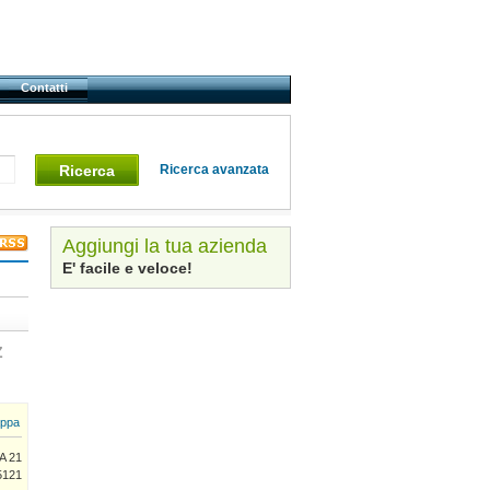
Contatti
Ricerca
Ricerca avanzata
Aggiungi la tua azienda
E' facile e veloce!
Z
ppa
A 21
5121