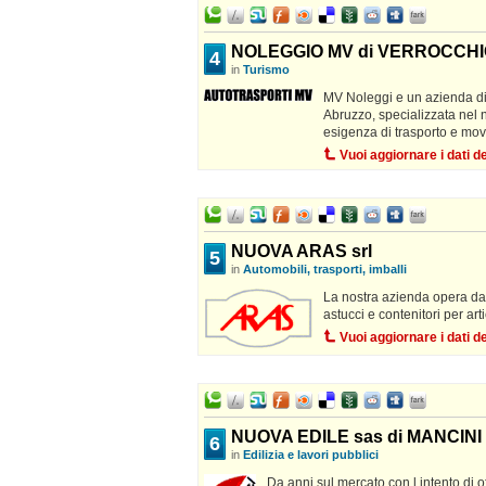
NOLEGGIO MV di VERROCCH
4
in
Turismo
MV Noleggi e un azienda di 
Abruzzo, specializzata nel n
esigenza di trasporto e mo
Vuoi aggiornare i dati 
NUOVA ARAS srl
5
in
Automobili, trasporti, imballi
La nostra azienda opera dal
astucci e contenitori per arti
Vuoi aggiornare i dati 
NUOVA EDILE sas di MANCIN
6
in
Edilizia e lavori pubblici
Da anni sul mercato con l intento di of