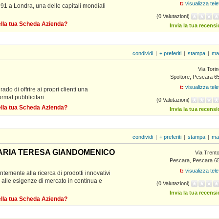
t:
visualizza tel
91 a Londra, una delle capitali mondiali
(0 Valutazioni)
della tua Scheda Azienda?
Invia la tua recens
condividi
|
+ preferiti
|
stampa
|
ma
Via Tori
Spoltore, Pescara 6
t:
visualizza tel
do di offrire ai propri clienti una
rmat pubblicitari.
(0 Valutazioni)
della tua Scheda Azienda?
Invia la tua recens
condividi
|
+ preferiti
|
stampa
|
ma
MARIA TERESA GIANDOMENICO
Via Trent
Pescara, Pescara 6
t:
visualizza tel
temente alla ricerca di prodotti innovativi
a alle esigenze di mercato in continua e
(0 Valutazioni)
Invia la tua recens
della tua Scheda Azienda?