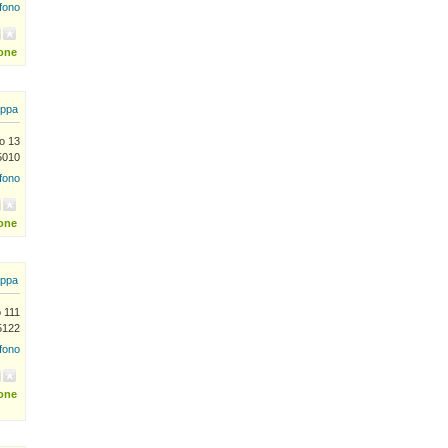
efono
ione
ppa
no 13
5010
efono
ione
ppa
o 111
5122
efono
ione