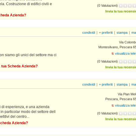
a. Costruzione di edifici civili e
(0 Valutazioni)
Invia la tua recens
 Scheda Azienda?
condividi
|
+ preferiti
|
stampa
|
ma
Via Colomb
Montesilvano, Pescara 6
t:
visualizza tel
n siamo gli unici del settore ma ci
(0 Valutazioni)
la tua Scheda Azienda?
Invia la tua recens
condividi
|
+ preferiti
|
stampa
|
ma
Via Pian Mel
Pescara, Pescara 6
t:
visualizza tel
i di esperienza, e una azienda
in particolar modo del settore dell
(0 Valutazioni)
titivi del centro...
Invia la tua recens
a Scheda Azienda?