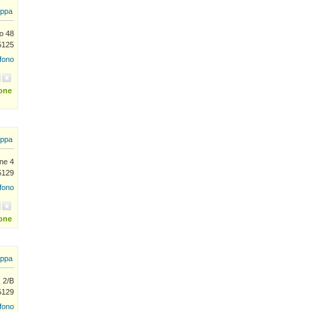
ppa
o 48
5125
efono
ione
ppa
ine 4
5129
efono
ione
ppa
 2/B
5129
efono