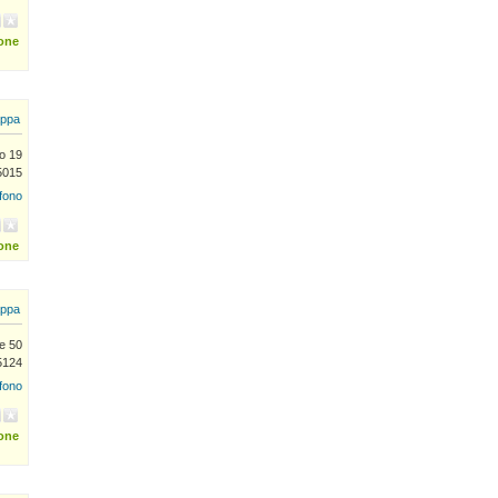
ione
ppa
o 19
5015
efono
ione
ppa
e 50
5124
efono
ione