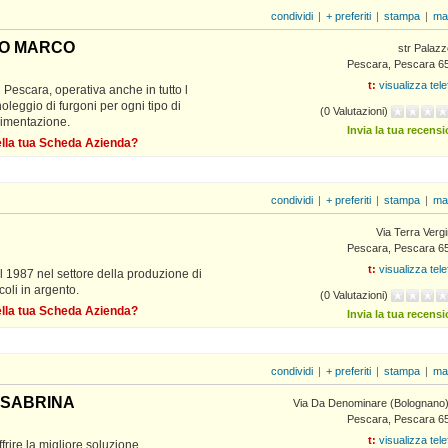
condividi
|
+ preferiti
|
stampa
|
ma
IO MARCO
str Palazz
Pescara, Pescara 6
t:
visualizza tel
Pescara, operativa anche in tutto l
oleggio di furgoni per ogni tipo di
(0 Valutazioni)
vimentazione.
Invia la tua recens
della tua Scheda Azienda?
condividi
|
+ preferiti
|
stampa
|
ma
Via Terra Verg
Pescara, Pescara 6
t:
visualizza tel
 1987 nel settore della produzione di
coli in argento.
(0 Valutazioni)
della tua Scheda Azienda?
Invia la tua recens
condividi
|
+ preferiti
|
stampa
|
ma
I SABRINA
Via Da Denominare (Bolognano)
Pescara, Pescara 6
t:
visualizza tel
frire la migliore soluzione