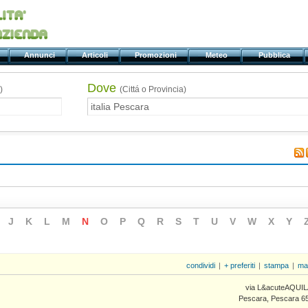
ti
Annunci
Articoli
Promozioni
Meteo
Pubblica
Dove
)
(Cittá o Provincia)
J
K
L
M
N
O
P
Q
R
S
T
U
V
W
X
Y
condividi
|
+ preferiti
|
stampa
|
ma
via L&acuteAQUIL
Pescara, Pescara 6