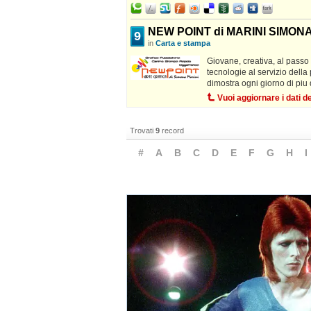
NEW POINT di MARINI SIMON
9
in
Carta e stampa
Giovane, creativa, al passo 
tecnologie al servizio della
dimostra ogni giorno di piu 
Vuoi aggiornare i dati 
Trovati
9
record
#
A
B
C
D
E
F
G
H
I