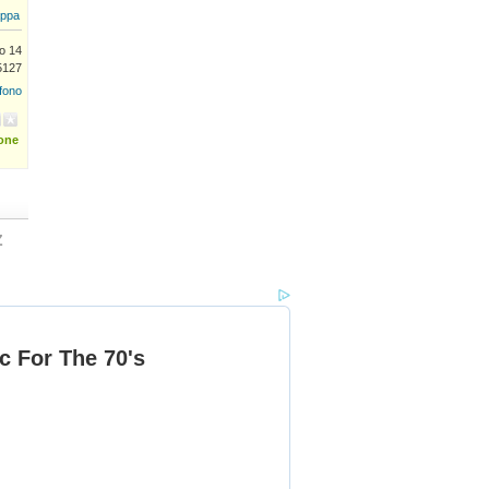
ppa
o 14
5127
efono
ione
Z