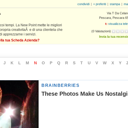
condividi
|
+ preferiti
|
stampa
|
ma
A
Via T Da Celan
Pescara, Pescara 6
t:
visualizza tel
coi tempi. La New Point mette le migliori
 propria creativitaÂ e di una clientela che
(0 Valutazioni)
di apprezzarne i servizi.
Invia la tua recens
della tua Scheda Azienda?
J
K
L
M
N
O
P
Q
R
S
T
U
V
W
X
Y