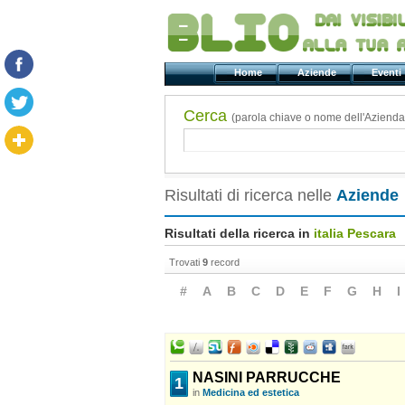
Home
Aziende
Even
Cerca
(parola chiave o nome dell'Azienda
Risultati di ricerca nelle
Aziende
Risultati della ricerca in
italia Pescara
Trovati
9
record
#
A
B
C
D
E
F
G
H
I
NASINI PARRUCCHE
1
in
Medicina ed estetica