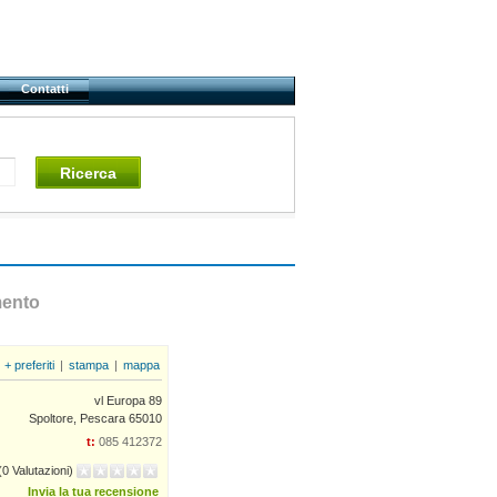
Contatti
Ricerca
ento
+ preferiti
|
stampa
|
mappa
vl Europa 89
Spoltore, Pescara 65010
t:
085 412372
(0 Valutazioni)
Invia la tua recensione