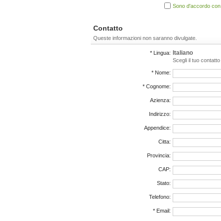
Sono d'accordo con i
Contatto
Queste informazioni non saranno divulgate.
Italiano
* Lingua:
Scegli il tuo contatt
* Nome:
* Cognome:
Azienza:
Indirizzo:
Appendice:
Citta:
Provincia:
CAP:
Stato:
Telefono:
* Email: