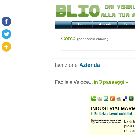
Home
Aziende
Even
Cerca
(per parola chiave)
Iscrizione
Azienda
Facile e Veloce...
in 3 passaggi »
INDUSTRIALMARMI
in
Edilizia e lavori pubblici
La dit
profes
Pescar