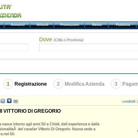
ti
Annunci
Articoli
Promozioni
Meteo
Pubblica
Dove
(Cittá o Provincia)
1
Registrazione
2
Modifica Azienda
3
Pagam
condividi
|
 VITTORIO DI GREGORIO
ta nasce intorno agli anni 50 a Chieti, dall esperienza e dalla
sionalitaÂ del cavalier Vittorio Di Gregorio. Nuova sede a
a nel 60.