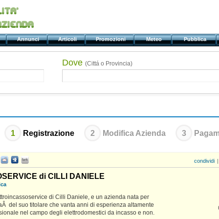
ti
Annunci
Articoli
Promozioni
Meteo
Pubblica
Dove
(Cittá o Provincia)
1
Registrazione
2
Modifica Azienda
3
Pagam
condividi
|
ERVICE di CILLI DANIELE
ica
ttroincassoservice di Cilli Daniele, e un azienda nata per
aÂ del suo titolare che vanta anni di esperienza altamente
sionale nel campo degli elettrodomestici da incasso e non.