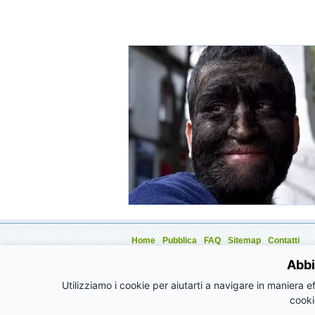
Home
Pubblica
FAQ
Sitemap
Contatti
Aziende
Eventi
Annunci
Articoli
Promozioni
Abbi
Utilizziamo i cookie per aiutarti a navigare in maniera ef
cooki