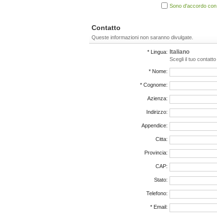
Sono d'accordo con i
Contatto
Queste informazioni non saranno divulgate.
Italiano
* Lingua:
Scegli il tuo contatt
* Nome:
* Cognome:
Azienza:
Indirizzo:
Appendice:
Citta:
Provincia:
CAP:
Stato:
Telefono:
* Email: