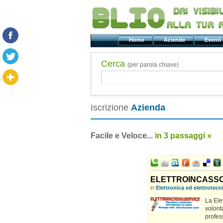
Home
Aziende
Even
Cerca
(per parola chiave)
Iscrizione
Azienda
Facile e Veloce...
in 3 passaggi »
ELETTROINCASSOS
in
Elettronica ed elettrotecn
La Ele
volont
profes