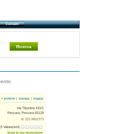
Contatti
Ricerca
ento
+ preferiti
|
stampa
|
mappa
Via Tiburtina 415/1
Pescara, Pescara 65129
t:
333 9652373
(0 Valutazioni)
Invia la tua recensione